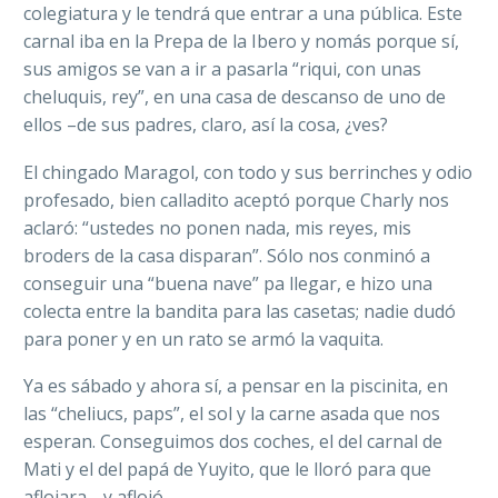
colegiatura y le tendrá que entrar a una pública. Este
carnal iba en la Prepa de la Ibero y nomás porque sí,
sus amigos se van a ir a pasarla “riqui, con unas
cheluquis, rey”, en una casa de descanso de uno de
ellos –de sus padres, claro, así la cosa, ¿ves?
El chingado Maragol, con todo y sus berrinches y odio
profesado, bien calladito aceptó porque Charly nos
aclaró: “ustedes no ponen nada, mis reyes, mis
broders de la casa disparan”. Sólo nos conminó a
conseguir una “buena nave” pa llegar, e hizo una
colecta entre la bandita para las casetas; nadie dudó
para poner y en un rato se armó la vaquita.
Ya es sábado y ahora sí, a pensar en la piscinita, en
las “cheliucs, paps”, el sol y la carne asada que nos
esperan. Conseguimos dos coches, el del carnal de
Mati y el del papá de Yuyito, que le lloró para que
aflojara… y aflojó.