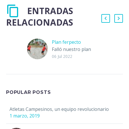
ENTRADAS
RELACIONADAS
Plan ferpecto
Falló nuestro plan
maestro de vacaciones
06 Jul 2022
en casa. Bueno, el plan
de Michelle. Bueno mi
plan para que Michelle
se…
POPULAR POSTS
Atletas Campesinos, un equipo revolucionario
1 marzo, 2019