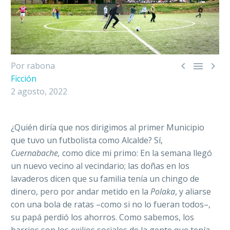



Por rabona
Ficción
2 agosto, 2022
¿Quién diría que nos dirigimos al primer Municipio
que tuvo un futbolista como Alcalde? Sí,
Cuernabache,
como dice mi primo: En la semana llegó
un nuevo vecino al vecindario; las doñas en los
lavaderos dicen que su familia tenía un chingo de
dinero, pero por andar metido en la
Polaka
, y aliarse
con una bola de ratas –como si no lo fueran todos–,
su papá perdió los ahorros. Como sabemos, los
barrios son los exilios sociales de la gente que tenía