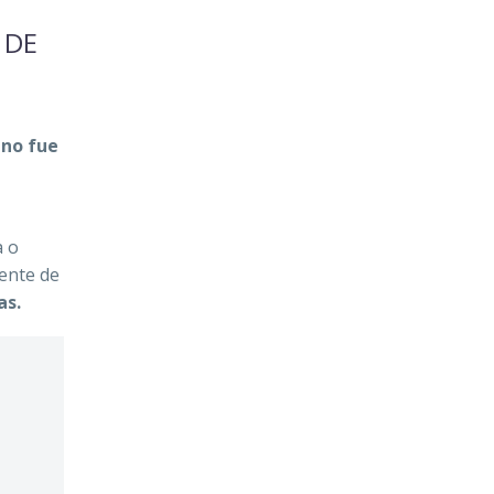
 DE
 no fue
a o
dente de
as.