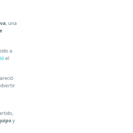
iva
, una
e
ido a
ió
el
areció
advertir
artido,
quipo
y