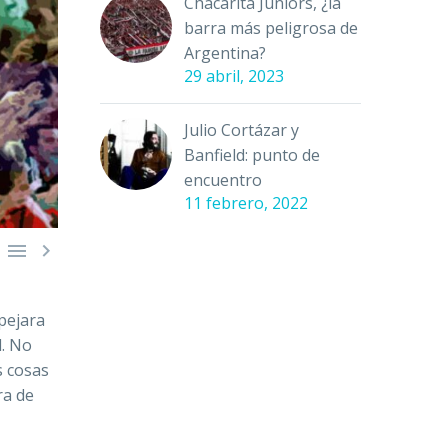
Chacarita Juniors, ¿la
barra más peligrosa de
Argentina?
29 abril, 2023
Julio Cortázar y
Banfield: punto de
encuentro
11 febrero, 2022


pejara
l. No
s cosas
ra de