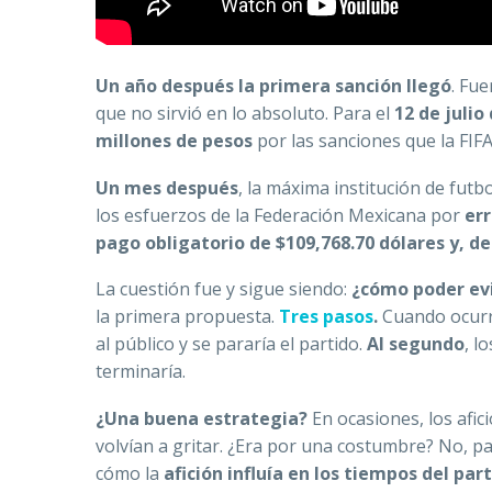
Un año después la primera sanción llegó
. Fu
que no sirvió en lo absoluto. Para el
12 de julio
millones de pesos
por las sanciones que la FIFA
Un mes después
, la máxima institución de futb
los esfuerzos de la Federación Mexicana por
err
pago obligatorio de $109,768.70 dólares y, d
La cuestión fue y sigue siendo:
¿cómo poder evi
la primera propuesta.
Tres pasos
.
Cuando ocurr
al público y se pararía el partido.
Al segundo
, l
terminaría.
¿Una buena estrategia?
En ocasiones, los afici
volvían a gritar. ¿Era por una costumbre? No, 
cómo la
afición influía en los tiempos del par