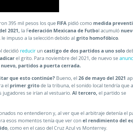
eron 395 mil pesos los que
FIFA
pidió como
medida prevent
 del 2021,
la F
ederación Mexicana de Futbo
l acumuló
nuev
 le impuso a la selección debido al
grito homofóbico
.
ol decidió
reducir
un
castigo de dos partidos a uno solo
deb
adicar
el grito. Para noviembre del 2021, de nuevo se
anunc
e nuevo, partidos a puerta cerrada.
tar que esto continúe?
Bueno, el
26 de mayo del 2021
ap
a el
primer grito
de la tribuna, el sonido local tendría que 
os jugadores se irían al vestuario.
Al tercero,
el partido se
onados no entendieron y, al ver que el arbitraje detenía el p
para esos momentos tenía que ver con
el rendimiento del e
tido
, como en el caso del Cruz Azul vs Monterrey.