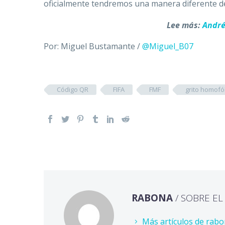
oficialmente tendremos una manera diferente de 
Lee más:
André
Por: Miguel Bustamante /
@Miguel_B07
Código QR
FIFA
FMF
grito homofó
RABONA
/ SOBRE E
Más artículos de rab