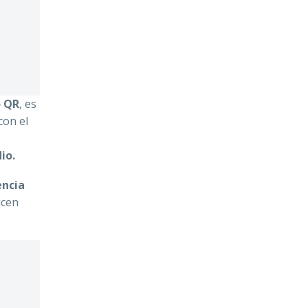
o QR
, es
con el
dio.
encia
icen