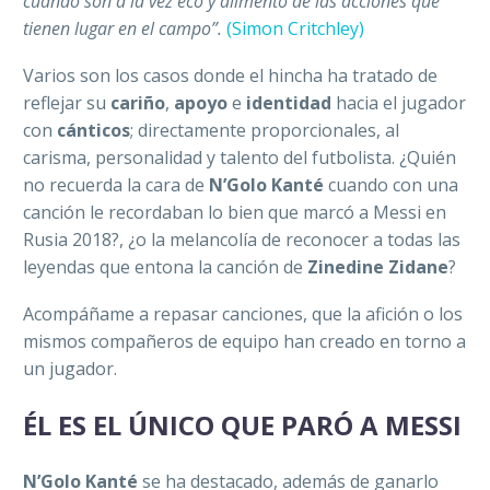
cuando son a la vez eco y alimento de las acciones que
tienen lugar en el campo”.
(Simon Critchley)
Varios son los casos donde el hincha ha tratado de
reflejar su
cariño
,
apoyo
e
identidad
hacia el jugador
con
cánticos
; directamente proporcionales, al
carisma, personalidad y talento del futbolista. ¿Quién
no recuerda la cara de
N’Golo Kanté
cuando con una
canción le recordaban lo bien que marcó a Messi en
Rusia 2018?, ¿o la melancolía de reconocer a todas las
leyendas que entona la canción de
Zinedine Zidane
?
Acompáñame a repasar canciones, que la afición o los
mismos compañeros de equipo han creado en torno a
un jugador.
ÉL ES EL ÚNICO QUE PARÓ A MESSI
N’Golo Kanté
se ha destacado, además de ganarlo