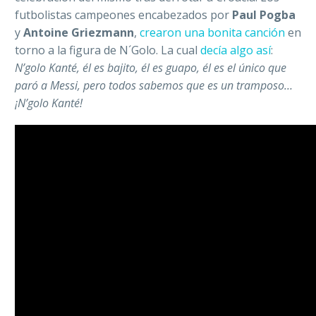
futbolistas campeones encabezados por
Paul Pogba
y
Antoine Griezmann
,
crearon una bonita canción
en
torno a la figura de N´Golo. La cual
decía algo así
:
N’golo Kanté, él es bajito, él es guapo, él es el único que
paró a Messi, pero todos sabemos que es un tramposo…
¡N’golo Kanté!