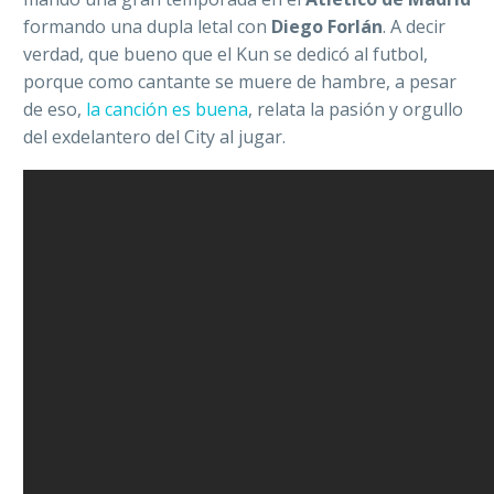
formando una dupla letal con
Diego Forlán
. A decir
verdad, que bueno que el Kun se dedicó al futbol,
porque como cantante se muere de hambre, a pesar
de eso,
la canción es buena
, relata la pasión y orgullo
del exdelantero del City al jugar.