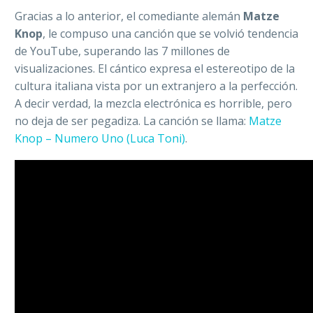
Gracias a lo anterior, el comediante alemán
Matze
Knop
, le compuso una canción que se volvió tendencia
de YouTube, superando las 7 millones de
visualizaciones. El cántico expresa el estereotipo de la
cultura italiana vista por un extranjero a la perfección.
A decir verdad, la mezcla electrónica es horrible, pero
no deja de ser pegadiza. La canción se llama:
Matze
Knop – Numero Uno (Luca Toni)
.