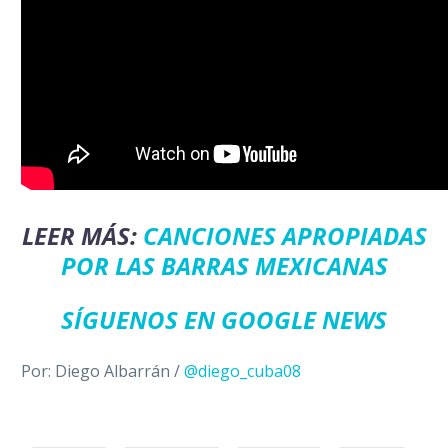
LEER MÁS:
CANCIONES APROPIADAS
POR LAS BARRAS MEXICANAS
SÍGUENOS EN GOOGLE NEWS
Por: Diego Albarrán /
@diego_cuba08