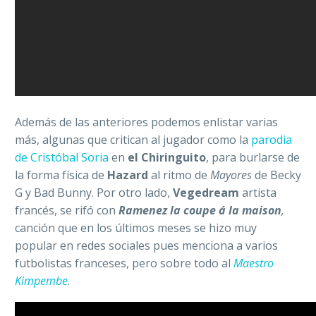
Además de las anteriores podemos enlistar varias
más, algunas que critican al jugador como la
parodia
de Cristóbal Soria
en
el Chiringuito
, para burlarse de
la forma física de
Hazard
al ritmo de
Mayores
de Becky
G y Bad Bunny. Por otro lado,
Vegedream
artista
francés, se rifó con
Ramenez la coupe á la maison
,
canción que en los últimos meses se hizo muy
popular en redes sociales pues menciona a varios
futbolistas franceses, pero sobre todo al
Maestro
Kimpembe
.