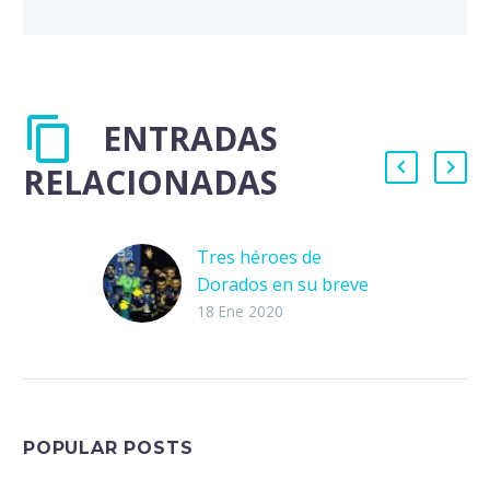
ENTRADAS
RELACIONADAS
Tres héroes de
Dorados en su breve
historia
18 Ene 2020
El Club Dorados de
Sinaloa tiene una
trayectoria
relativamente corta
que acaba de arribar a
POPULAR POSTS
los tres lustros.