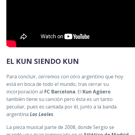
EL KUN SIENDO KUN
Para concluir, cerremos con otro argentino que hoy
está en boca de todo el mundo, tras cerrar su
incorporación al
FC Barcelona
. El
Kun
Agüero
también tiene su canción pero ésta es un tanto
peculiar, pues es cantada por él, junto a la banda
argentina
Los Leales
.
La pieza musical parte de 2008, donde Sergio se
mandó una gran temporada en el
Atlético de Madrid