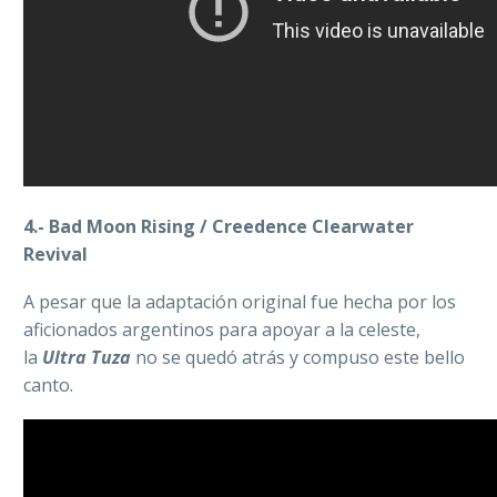
4.- Bad Moon Rising / Creedence Clearwater
Revival
A pesar que la adaptación original fue hecha por los
aficionados argentinos para apoyar a la celeste,
la
Ultra Tuza
no se quedó atrás y compuso este bello
canto.