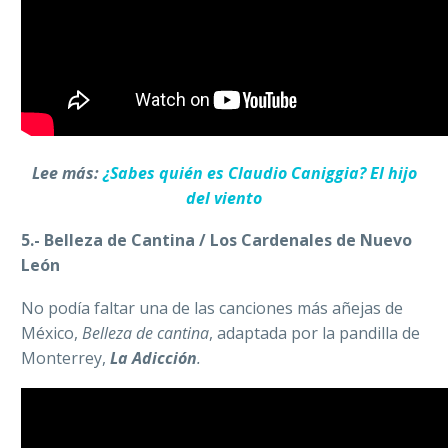
Lee más:
¿Sabes quién es Claudio Caniggia? El hijo
del viento
5.- Belleza de Cantina / Los Cardenales de Nuevo
León
No podía faltar una de las canciones más añejas de
México,
Belleza de cantina
, adaptada por la pandilla de
Monterrey,
La Adicción
.