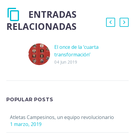
ENTRADAS
RELACIONADAS
El once de la ‘cuarta
transformación’
¿Es posible entender el
04 Jun 2019
actual proyecto de
gobierno de la llamada
«cuarta
transformación» de la
vida pública de México
POPULAR POSTS
desde…
Atletas Campesinos, un equipo revolucionario
1 marzo, 2019