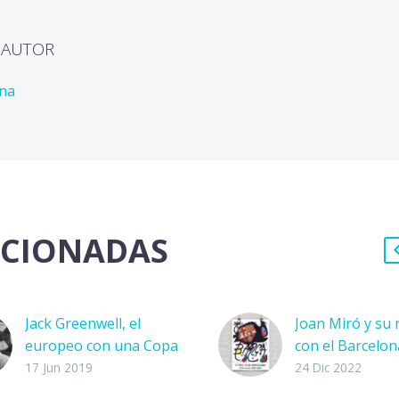
L AUTOR
ona
ACIONADAS
Jack Greenwell, el
Joan Miró y su 
europeo con una Copa
con el Barcelon
América
Todo equipo
17 Jun 2019
24 Dic 2022
La historia de Jack
verdaderament