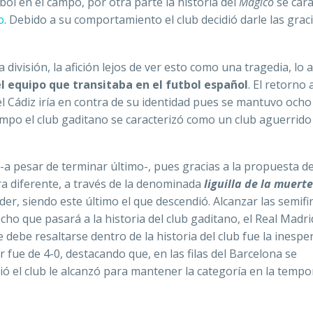
ol en el campo, por otra parte la historia del
Mágico
se cara
o
. Debido a su comportamiento el club decidió darle las graci
ivisión, la afición lejos de ver esto como una tragedia, lo
el equipo que transitaba en el futbol español
. El retorno 
 el Cádiz iría en contra de su identidad pues se mantuvo ocho
mpo el club gaditano se caracterizó como un club aguerrido
 -a pesar de terminar último-, pues gracias a la propuesta d
ra diferente, a través de la denominada
liguilla de la muerte
er, siendo este último el que descendió. Alcanzar las semifi
ho que pasará a la historia del club gaditano, el Real Madri
 debe resaltarse dentro de la historia del club fue la inespe
 fue de 4-0, destacando que, en las filas del Barcelona se
ió el club le alcanzó para mantener la categoría en la temp