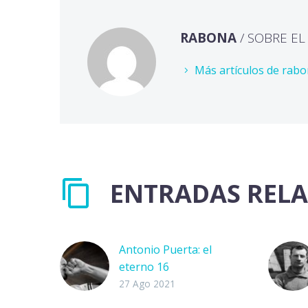
RABONA
/ SOBRE E
Más artículos de rab
ENTRADAS REL
Antonio Puerta: el
eterno 16
Le faltaban 20 minutos
27 Ago 2021
a la prórroga para que