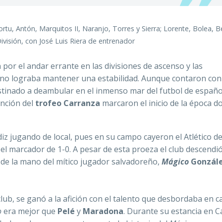
u, Antón, Marquitos II, Naranjo, Torres y Sierra; Lorente, Bolea, B
División, con José Luis Riera de entrenador
or el andar errante en las divisiones de ascenso y las
no lograba mantener una estabilidad. Aunque contaron con
stinado a deambular en el inmenso mar del futbol de español
nción del
trofeo Carranza
marcaron el inicio de la época d
iz jugando de local, pues en su campo cayeron el Atlético d
 el marcador de 1-0. A pesar de esta proeza el club descendió
 de la mano del mítico jugador salvadoreño,
Mágico
Gonzál
club, se ganó a la afición con el talento que desbordaba en c
o
era mejor que
Pelé
y
Maradona
. Durante su estancia en C