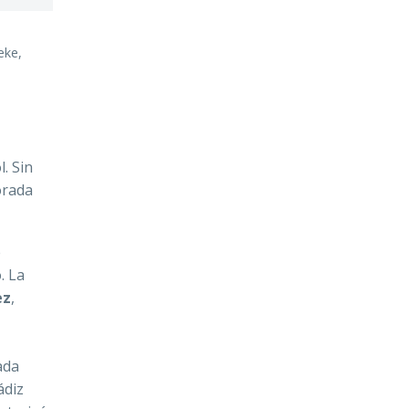
eke,
. Sin
orada
e
. La
ez
,
ada
ádiz