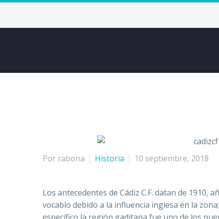
Por rabona
Historia
10 septiembre, 2018
Los antecedentes de Cádiz C.F. datan de 1910, a
vocablo debido a la influencia inglesa en la zon
específico la región gaditana fue uno de los puer