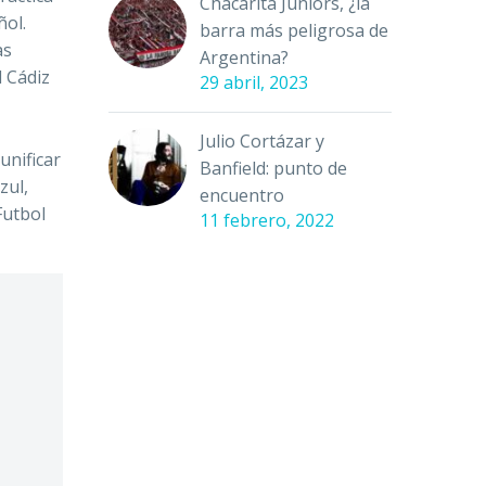
Chacarita Juniors, ¿la
ñol.
barra más peligrosa de
as
Argentina?
l Cádiz
29 abril, 2023
Julio Cortázar y
unificar
Banfield: punto de
zul,
encuentro
Futbol
11 febrero, 2022