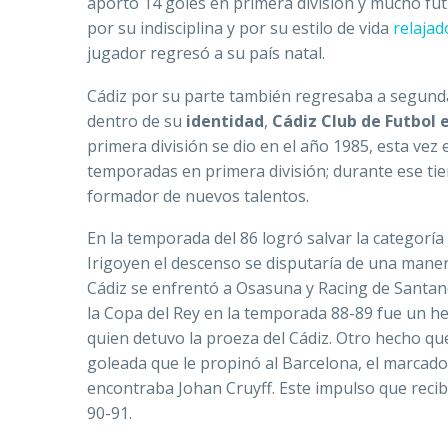
aportó 14 goles en primera división y mucho futb
por su indisciplina y por su estilo de vida
relajad
jugador regresó a su país natal.
Cádiz por su parte también regresaba a segunda d
dentro de su
identidad
,
Cádiz Club de
Futbol
primera división se dio en el año 1985, esta vez
temporadas en primera división; durante ese tie
formador de nuevos talentos.
En la temporada del 86 logró salvar la categoría
Irigoyen el descenso se disputaría de una mane
Cádiz se enfrentó a Osasuna y Racing de Santand
la Copa del Rey en la temporada 88-89 fue un hec
quien detuvo la proeza del Cádiz. Otro hecho que
goleada que le propinó al Barcelona, el marcador
encontraba Johan Cruyff. Este impulso que recib
90-91.