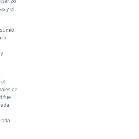
cterizó
as y el
 asumió
a la
 y
e
el
nales de
d fue
rada
orada