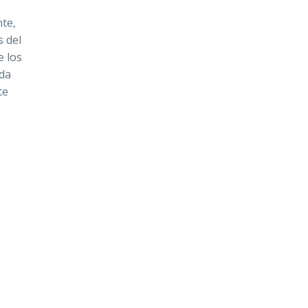
nte,
s del
e los
nda
te