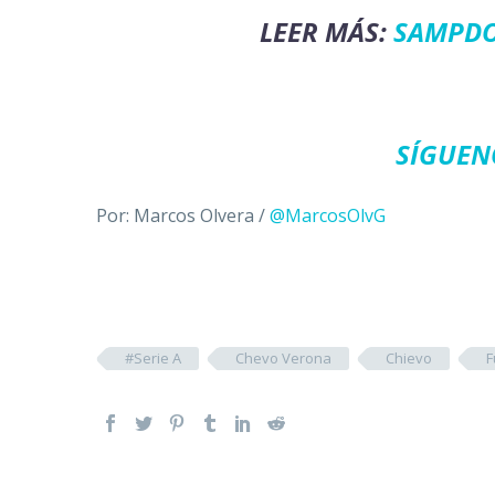
LEER MÁS:
SAMPDO
SÍGUEN
Por: Marcos Olvera /
@MarcosOlvG
#Serie A
Chevo Verona
Chievo
F