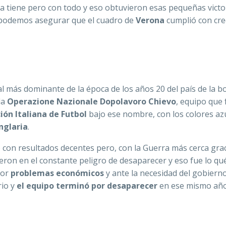
va tiene pero con todo y eso obtuvieron esas pequeñas victo
r podemos asegurar que el cuadro de
Verona
cumplió con cre
al más dominante de la época de los años 20 del país de la b
la
Operazione Nazionale Dopolavoro Chievo
, equipo que 
ión Italiana de Futbol
bajo ese nombre, con los colores azu
glaria
.
con resultados decentes pero, con la Guerra más cerca grac
ieron en el constante peligro de desaparecer y eso fue lo q
por
problemas económicos
y ante la necesidad del gobierno
rio y
el equipo terminó por desaparecer
en ese mismo año