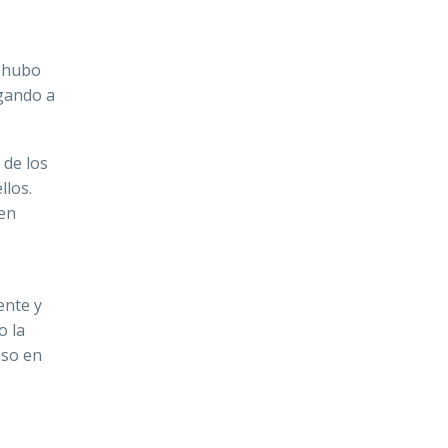
o hubo
egando a
 de los
llos.
 en
ente y
o la
nso en