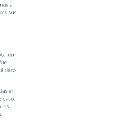
rias a
ces sus
ota, en
fue
l claro
ias al
ué pasó
 los
.