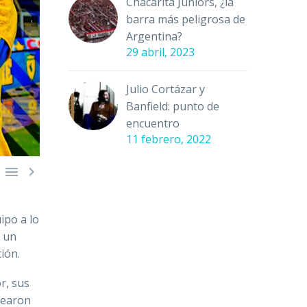
Chacarita Juniors, ¿la
barra más peligrosa de
Argentina?
29 abril, 2023
Julio Cortázar y
Banfield: punto de
encuentro
11 febrero, 2022


ipo a lo
o un
ión.
r, sus
uearon