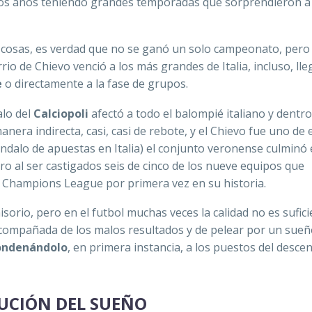
hos años teniendo grandes temporadas que sorprendieron a
cosas, es verdad que no se ganó un solo campeonato, per
o de Chievo venció a los más grandes de Italia, incluso, ll
e
o directamente a la fase de grupos.
alo del
Calciopoli
afectó a todo el balompié italiano y dentro
era indirecta, casi, casi de rebote, y el Chievo fue uno de e
ndalo de apuestas en Italia) el conjunto veronense culminó
ro al ser castigados seis de cinco de los nueve equipos que
 Champions League por primera vez en su historia.
sorio, pero en el futbol muchas veces la calidad no es sufici
 acompañada de los malos resultados y de pelear por un sueñ
ondenándolo
, en primera instancia, a los puestos del desce
LUCIÓN DEL SUEÑO