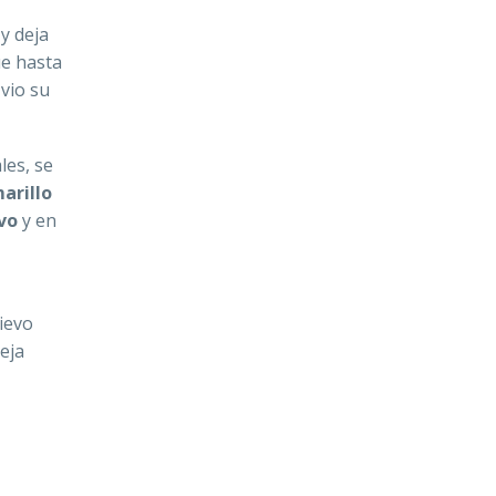
 y deja
ue hasta
 vio su
les, se
marillo
vo
y en
hievo
ieja