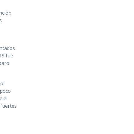
nción
s
entados
19 fue
 paro
ió
 poco
e el
 fuertes