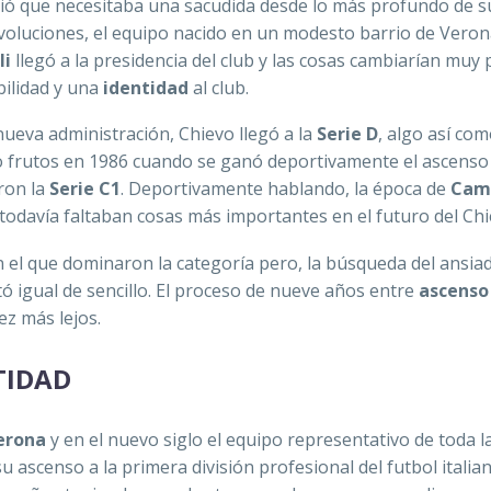
ó que necesitaba una sacudida desde lo más profundo de s
voluciones, el equipo nacido en un modesto barrio de Vero
li
llegó a la presidencia del club y las cosas cambiarían muy 
ilidad y una
identidad
al club.
ueva administración, Chievo llegó a la
Serie D
, algo así com
 dio frutos en 1986 cuando se ganó deportivamente el ascenso 
ron la
Serie C1
. Deportivamente hablando, la época de
Camp
o todavía faltaban cosas más importantes en el futuro del Chi
en el que dominaron la categoría pero, la búsqueda del ansia
tó igual de sencillo. El proceso de nueve años entre
ascenso
ez más lejos.
TIDAD
erona
y en el nuevo siglo el equipo representativo de toda l
ascenso a la primera división profesional del futbol italian