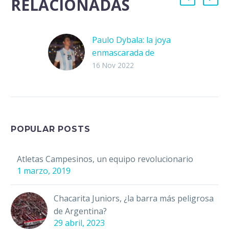
RELACIONADAS
Paulo Dybala: la joya
enmascarada de
Argentina
16 Nov 2022
Paulo Exequiel Dybala
nació en noviembre de
1993 en Laguna Larga,
Córdoba, Argentina.
Sus padres son Alicia
POPULAR POSTS
Suárez y Adolfo…
Atletas Campesinos, un equipo revolucionario
1 marzo, 2019
Chacarita Juniors, ¿la barra más peligrosa
de Argentina?
29 abril, 2023