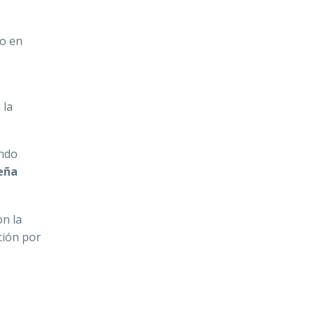
ro en
 la
endo
eña
on la
ción por
s