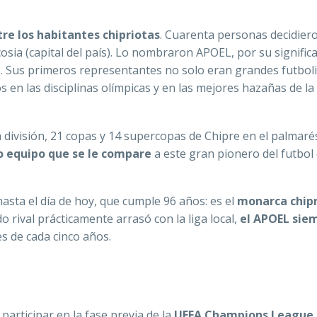
tre los habitantes chipriotas
. Cuarenta personas decidier
osia (capital del país). Lo nombraron APOEL, por su signific
a
. Sus primeros representantes no solo eran grandes futboli
 en las disciplinas olímpicas y en las mejores hazañas de la
a división, 21 copas y 14 supercopas de Chipre en el palmaré
o equipo que se le compare
a este gran pionero del futbol
asta el día de hoy, que cumple 96 años: es el
monarca chip
o rival prácticamente arrasó con la liga local,
el APOEL sie
s de cada cinco años.
participar en la fase previa de la
UEFA Champions League