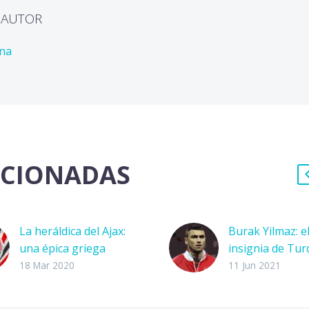
L AUTOR
ona
ACIONADAS
La heráldica del Ajax:
Burak Yilmaz: e
una épica griega
insignia de Tur
Se conoce al club Ajax
Burak Yilmaz ar
18 Mar 2020
11 Jun 2021
de Holanda como una
una Eurocopa 
de las catedrales más
de terminar un