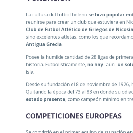
La cultura del futbol heleno
se hizo popular en
reunirse para crear un club que estuviera en Nic
Club de Futbol Atlético de Griegos de Nicosi
sino excelentes atletas, como los que recordamos
Antigua Grecia
.
Posee la humilde cantidad de 28 ligas de primer
historia. Futbolísticamente,
no hay
-aún-
un sol
isla.
Desde su fundación el 8 de noviembre de 1926, h
Quitando la época del 73 al 83 en donde su odiad
estado presente
, como campeón mínimo en tre
COMPETICIONES EUROPEAS
Se convirtió en el primer equipo de su nación en 