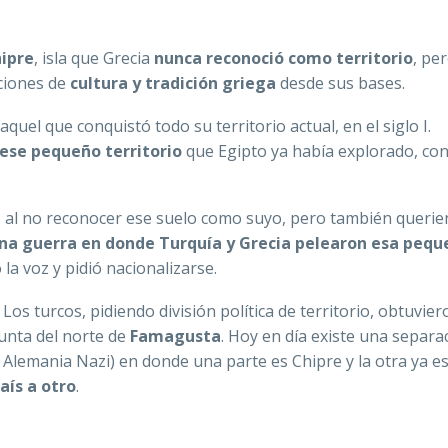
ipre
, isla que Grecia
nunca reconoció como territorio
, pe
cciones de
cultura y tradición griega
desde sus bases.
uel que conquistó todo su territorio actual, en el siglo I.
ese pequeño territorio
que Egipto ya había explorado, con
, al no reconocer ese suelo como suyo, pero también queri
a guerra en donde Turquía y Grecia pelearon esa pequ
la voz y pidió nacionalizarse.
. Los turcos, pidiendo división política de territorio, obtuvier
punta del norte de
Famagusta
. Hoy en día existe una separa
 Alemania Nazi) en donde una parte es Chipre y la otra ya e
aís a otro
.