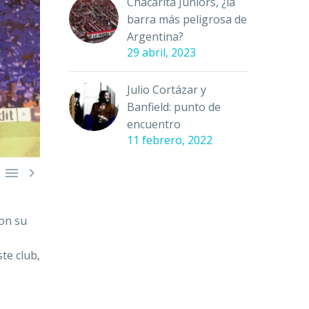
Chacarita Juniors, ¿la
barra más peligrosa de
Argentina?
29 abril, 2023
Julio Cortázar y
Banfield: punto de
encuentro
11 febrero, 2022


ron su
,
te club,