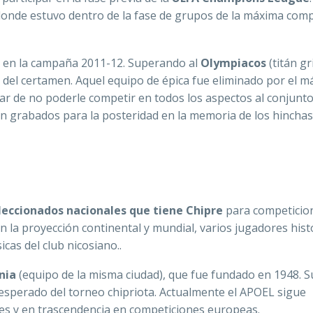
, donde estuvo dentro de la fase de grupos de la máxima com
al en la campaña 2011-12. Superando al
Olympiacos
(titán gr
l del certamen. Aquel equipo de épica fue eliminado por el 
sar de no poderle competir en todos los aspectos al conjunt
 grabados para la posteridad en la memoria de los hinchas
seleccionados nacionales que tiene Chipre
para competicio
n la proyección continental y mundial, varios jugadores hist
icas del club nicosiano..
nia
(equipo de la misma ciudad), que fue fundado en 1948. S
 esperado del torneo chipriota. Actualmente el APOEL sigue
es y en trascendencia en competiciones europeas.