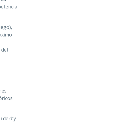
petencia
iego),
máximo
o
 del
nes
óricos
u derby