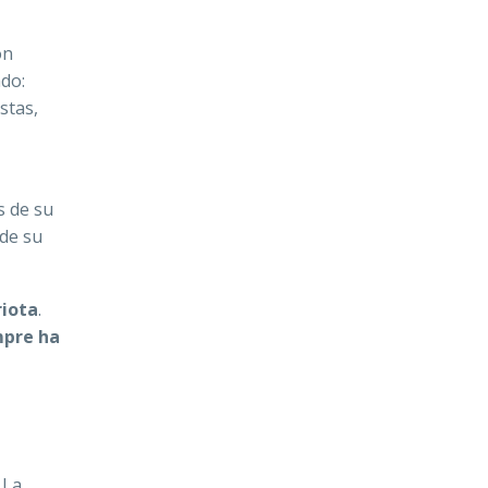
on
ado:
stas,
s de su
 de su
riota
.
mpre ha
. La