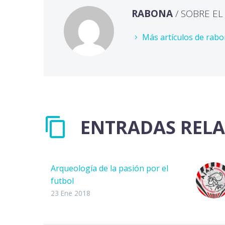
RABONA
/ SOBRE E
Más artículos de rab
ENTRADAS REL
Arqueología de la pasión por el
futbol
A través del paso de los años
23 Ene 2018
hemos contemplado la historia
del futbol, pero rara vez hemos