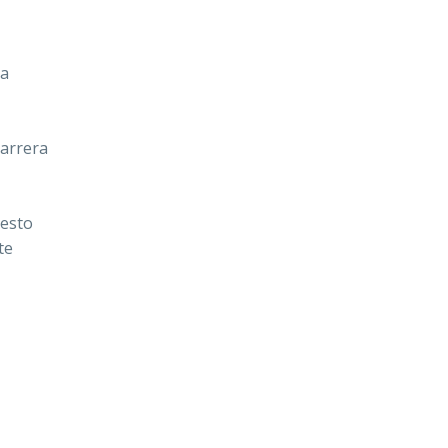
ta
carrera
 esto
te