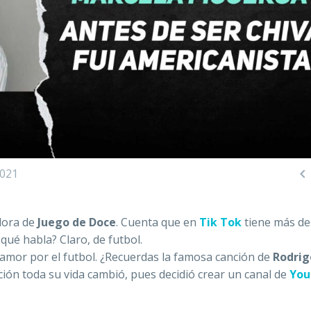

2021
dora de
Juego de Doce
. Cuenta que en
Tik Tok
tiene más de
 qué habla? Claro, de futbol.
amor por el futbol. ¿Recuerdas la famosa canción de
Rodrig
nción toda su vida cambió, pues decidió crear un canal de
You