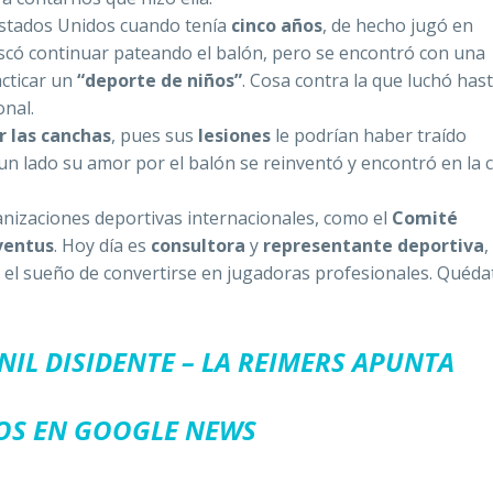
stados Unidos cuando tenía
cinco años
, de hecho jugó en
có continuar pateando el balón, pero se encontró con una
acticar un
“deporte de niños”
. Cosa contra la que luchó has
onal.
 las canchas
, pues sus
lesiones
le podrían haber traído
un lado su amor por el balón se reinventó y encontró en la 
nizaciones deportivas internacionales, como el
Comité
ventus
. Hoy día es
consultora
y
representante deportiva
,
r el sueño de convertirse en jugadoras profesionales. Quéda
IL DISIDENTE – LA REIMERS APUNTA
OS EN GOOGLE NEWS