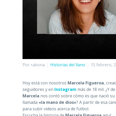
Por rabona
Historias del llano
15 febrero, 
Hoy está con nosotros
Marcela Figueroa
, crea
seguidores y en
Instagram
más de 18 mil. ¿Y de
Marcela
nos contó sobre cómo es que nació su 
llamada
«la mano de dios»
? A partir de esa ca
para subir videos acerca de futbol.
Escucha la historia de
Marcela Figueroa
aquí: