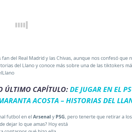
s fan del Real Madrid y las Chivas, aunque nos confesó que 
orias del Llano y conoce más sobre una de las tiktokers m
elLlano
O ÚLTIMO CAPÍTULO:
DE JUGAR EN EL PS
MARANTA ACOSTA – HISTORIAS DEL LLA
al futbol en el
Arsenal
y
PSG
, pero tenerte que retirar a lo
 de dejar lo que amas? Hoy está
a contarnos qué hizo ella.