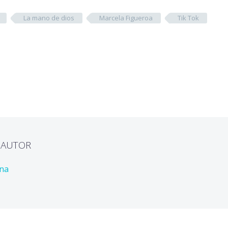
La mano de dios
Marcela Figueroa
Tik Tok
L AUTOR
ona