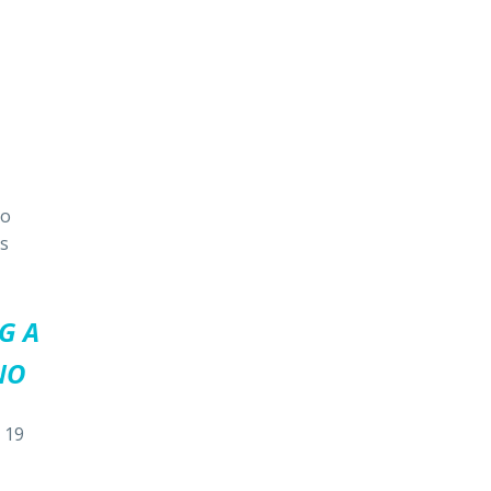
no
ás
G A
NO
s 19