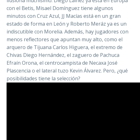
ilusiona muchísimo. Diego Lainez ya está en Europa
con el Betis, Misael Domínguez tiene algunos
minutos con Cruz Azul, JJ Macías está en un gran
estado de forma en León y Roberto Meráz ya es un
indiscutible con Morelia. Además, hay jugadores con
menos reflectores que apuntan muy alto, como el
arquero de Tijuana Carlos Higuera, el extremo de
Chivas Diego Hernández, el zaguero de Pachuca
Efraín Orona, el centrocampista de Necaxa José
Plascencia o el lateral tuzo Kevin Álvarez. Pero, ¿qué
posibilidades tiene la selección?