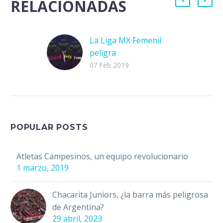
RELACIONADAS
La Liga MX Femenil
peligra
La Liga MX
07 Feb 2019
Femenil nació en el
2017 y desde entonces
no ha dejado de crecer
aún a pesar de las…
POPULAR POSTS
Atletas Campesinos, un equipo revolucionario
1 marzo, 2019
Chacarita Juniors, ¿la barra más peligrosa
de Argentina?
29 abril, 2023