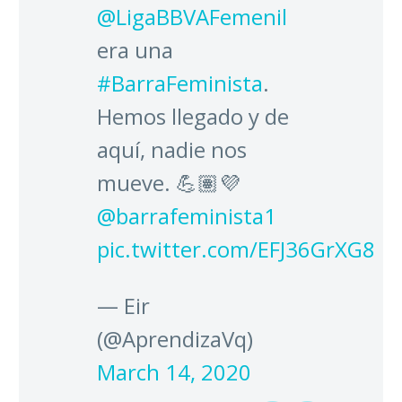
@LigaBBVAFemenil
era una
#BarraFeminista
.
Hemos llegado y de
aquí, nadie nos
mueve. 💪🏽💜
@barrafeminista1
pic.twitter.com/EFJ36GrXG8
— Eir
(@AprendizaVq)
March 14, 2020